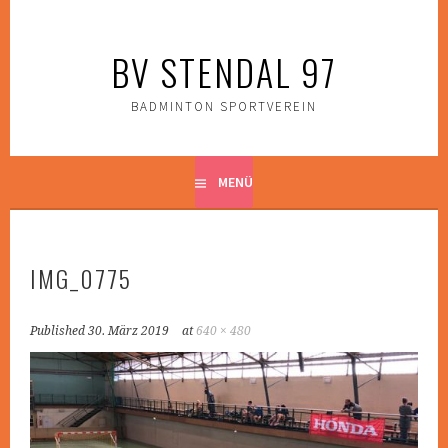
Zum
Inhalt
BV STENDAL 97
springen
BADMINTON SPORTVEREIN
MENÜ
IMG_0775
Published
30. März 2019
at
640 × 480