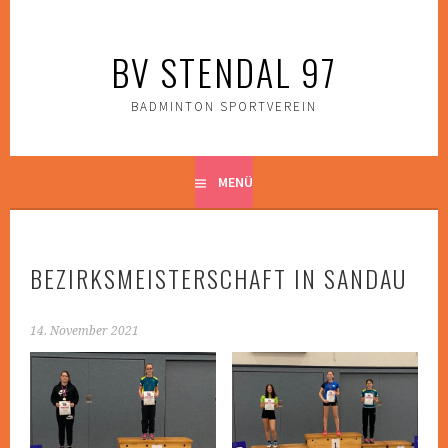
Zum
Inhalt
BV STENDAL 97
springen
BADMINTON SPORTVEREIN
MENÜ
BEZIRKSMEISTERSCHAFT IN SANDAU
14. November 2021